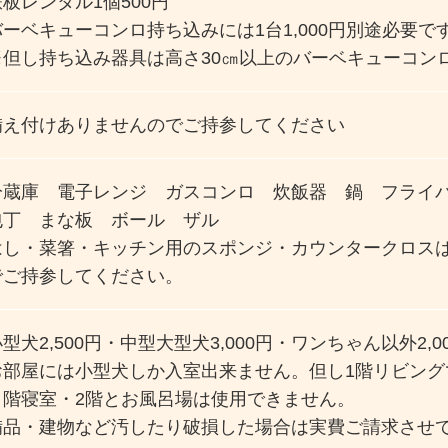
鉄板レンタル1個500円
バーベキューコンロ持ち込みには1台1,000円別途必要で
※但し持ち込み器具は高さ30㎝以上のバーベキューコン
備え付けありませんのでご持参してください
冷蔵庫 電子レンジ ガスコンロ 炊飯器 鍋 フライ
包丁 まな板 ボール ザル
はし・菜箸・キッチン用のスポンジ・カウンタークロス
でご持参してください。
型犬2,500円・中型大型犬3,000円・ワンちゃん以外2,0
お部屋には小型犬しか入室出来ません。但し1階リビング
１階寝室・2階とお風呂場は使用できません。
備品・建物など汚したり破損した場合は実費ご請求させ