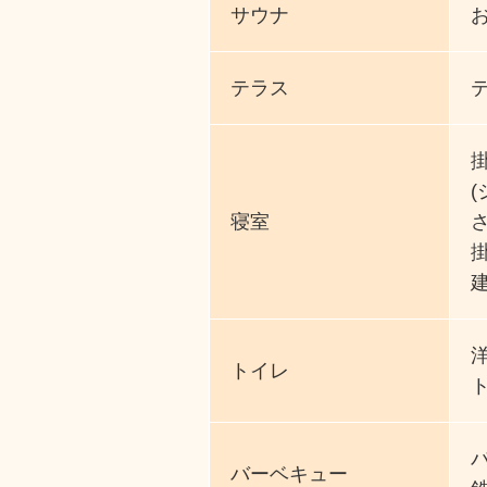
サウナ
テラス
寝室
さ
トイレ
バーベキュー