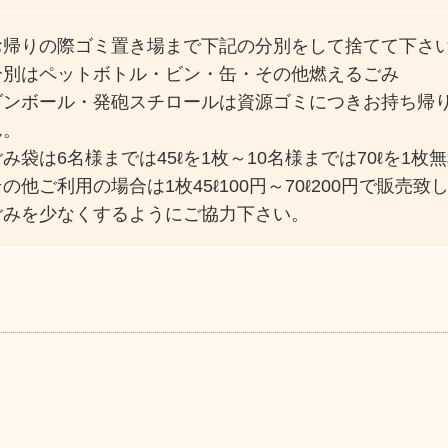
お帰りの際ゴミ置き場まで下記の分別をして捨てて下さ
分別はペットボトル・ビン・缶・その他燃えるごみ
ダンボール・発砲スチロールは資源ゴミにつきお持ち帰
ん。
ごみ袋は6名様までは45ℓを1枚～10名様までは70ℓを1
の他ご利用の場合は1枚45ℓ100円～70ℓ200円で販売致
ごみを少なくするようにご協力下さい。