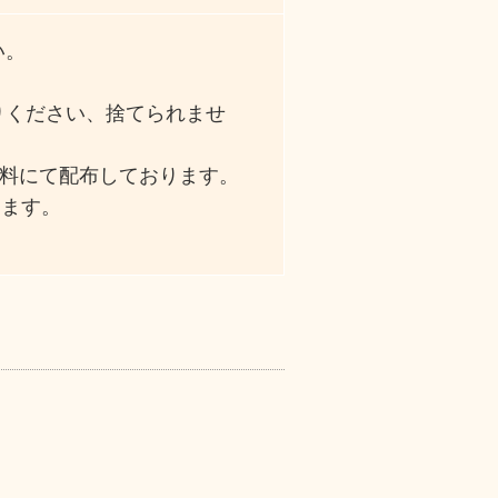
い。
りください、捨てられませ
枚無料にて配布しております。
します。