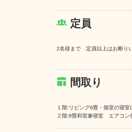
定員
2名様まで 定員以上はお断り
間取り
１階:リビング6畳・個室の寝
２階:8畳和室兼寝室 エアコン